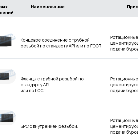
вых
Наименование
Примен
нений
Ротационные
Концевое соединение с трубной
цементирующ
резьбой по стандарту API или по ГОСТ.
подачи буро
Фланцы с трубной резьбой по
Ротационные
стандарту API
цементирующ
или по ГОСТ.
подачи буро
Ротационные
БРС с внутренней резьбой.
цементирующ
подачи буро