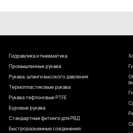
Гидравлика и пневматика
Х
Промышленные рукава
Г
Рукава, шланги высокого давления
О
в
Термопластиковые рукава
Г
Рукава тефлоновые PTFE
С
Буровые рукава
Р
Стандартные фитинги для РВД
С
Быстроразъемные соединения