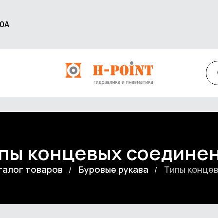
60А
пы концевых соедине
талог товаров
Буровые рукава
Типы конце