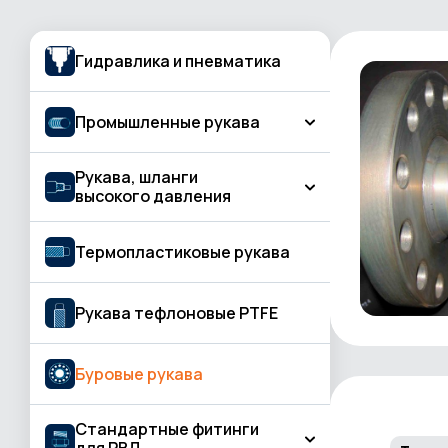
Гидравлика и пневматика
Промышленные рукава
Рукава, шланги
Рукава для подачи газа, газовой резки
высокого давления
и сварки
Бетон и штукатурная обработка
КЛАСС BASIC
Термопластиковые рукава
Вода и жидкость
КЛАСС PROFESSIONAL
Воздух
Рукава тефлоновые PTFE
КЛАСС STANDARD
Газосварка
Буровые рукава
Горячая вода, пар
Горячий воздух
Стандартные фитинги