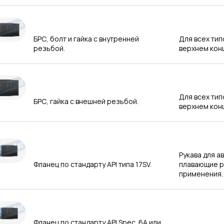
БРС, болт и гайка с внутренней
Для всех тип
резьбой.
верхнем кон
Для всех тип
БРС, гайка с внешней резьбой.
верхнем кон
Рукава для а
Фланец по стандарту API типа 17SV.
плавающие р
применения
Фланец по стандарту API Spec. 6A или