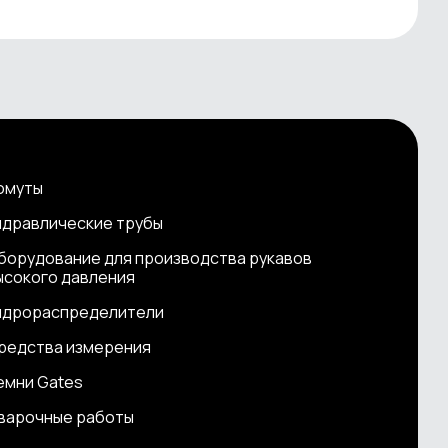
омуты
идравлические трубы
борудование для производства рукавов
ысокого давления
идрораспределители
редства измерения
емни Gates
варочные работы