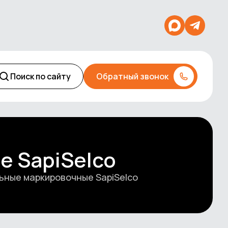
Поиск по сайту
Обратный звонок
е SapiSelco
ьные маркировочные SapiSelco