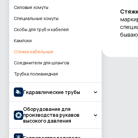
Угловой соединитель
Cиловые хомуты
Соединения проходные
Стяжк
Т-образные соединения
Специальные хомуты
марки
Соединения проходные редукционные
специ
Соединения
Скобы для труб и кабелей
Соединения переборочные
бываю
Разное
Камлоки
Соединения приварные
Стяжки кабельные
Соединения типа банджо
Соединители для шлангов
Соединения для подключения
измерительных устройств
Трубка полиамидная
Заглушки
Комплектующие и запасные части
Гидравлические трубы
Оборудование для
Фосфатированные гидравлические
производства рукавов
трубы
высокого давления
Оцинкованные гидравлические трубы
Холоднотянутые бесшовные
Опрессовочные станки
Гидрораспределители