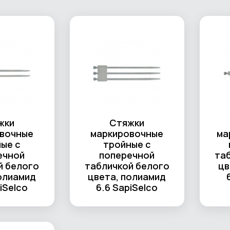
жки
Стяжки
вочные
маркировочные
ма
ые с
тройные с
ечной
поперечной
та
й белого
табличкой белого
цв
олиамид
цвета, полиамид
iSelco
6.6 SapiSelco