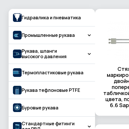
Гидравлика и пневматика
Промышленные рукава
Рукава, шланги
Рукава для подачи газа, газовой резки
высокого давления
и сварки
Бетон и штукатурная обработка
Стя
КЛАСС BASIC
Термопластиковые рукава
маркиро
Вода и жидкость
двойн
КЛАСС PROFESSIONAL
попер
Воздух
Рукава тефлоновые PTFE
табличко
КЛАСС STANDARD
Газосварка
цвета, п
6.6 Sap
Буровые рукава
Горячая вода, пар
Горячий воздух
Стандартные фитинги