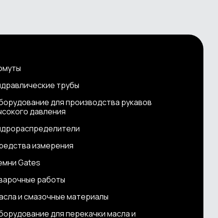
омуты
идравлические трубы
борудование для производства рукавов
ысокого давления
идрораспределители
редства измерения
емни Gates
варочные работы
асла и смазочные материалы
борудование для перекачки масла и