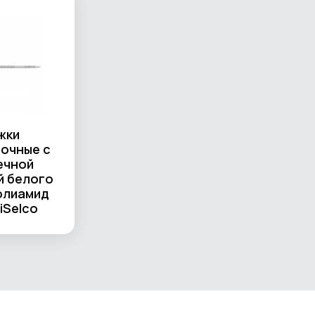
жки
очные с
ечной
й белого
олиамид
iSelco