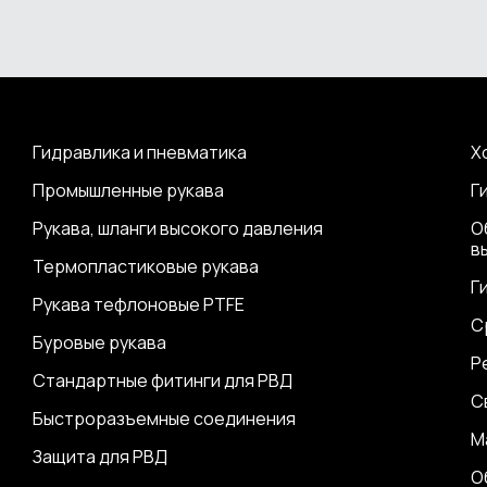
Гидравлика и пневматика
Х
Промышленные рукава
Г
Рукава, шланги высокого давления
О
в
Термопластиковые рукава
Г
Рукава тефлоновые PTFE
С
Буровые рукава
Р
Стандартные фитинги для РВД
С
Быстроразъемные соединения
М
Защита для РВД
О