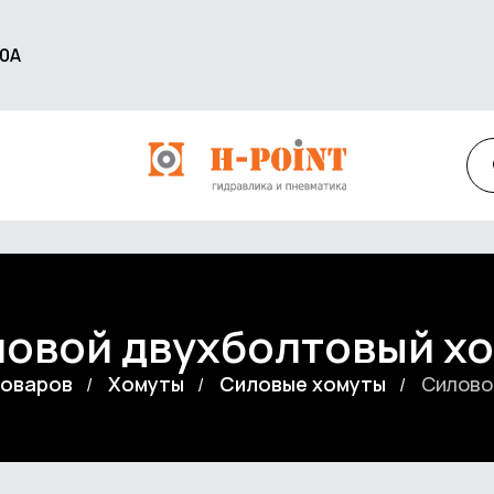
60А
овой двухболтовый х
товаров
Хомуты
Cиловые хомуты
Силово