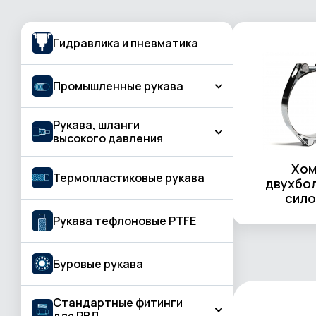
Гидравлика и пневматика
Промышленные рукава
Рукава, шланги
Рукава для подачи газа, газовой резки
высокого давления
и сварки
Бетон и штукатурная обработка
Хом
КЛАСС BASIC
Термопластиковые рукава
двухбо
Вода и жидкость
сило
КЛАСС PROFESSIONAL
Воздух
Рукава тефлоновые PTFE
КЛАСС STANDARD
Газосварка
Буровые рукава
Горячая вода, пар
Горячий воздух
Стандартные фитинги