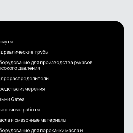
омуты
идравлические трубы
борудование для производства рукавов
ысокого давления
идрораспределители
редства измерения
емни Gates
варочные работы
асла и смазочные материалы
борудование для перекачки масла и