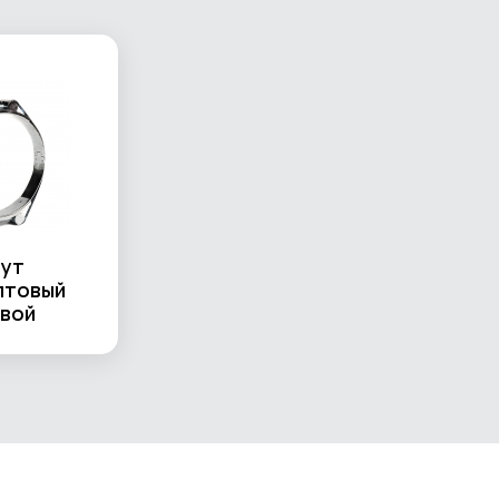
ут
лтовый
вой