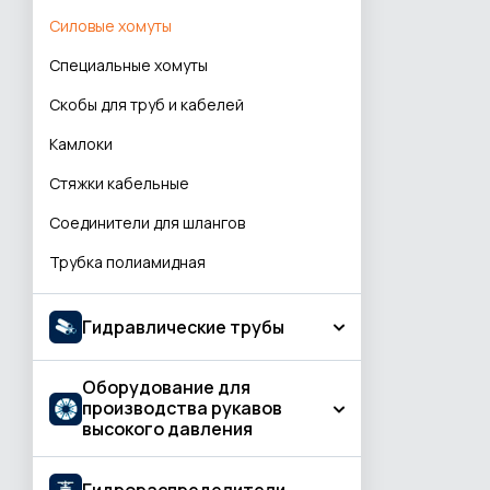
Угловой соединитель
Cиловые хомуты
Соединения проходные
Т-образные соединения
Специальные хомуты
Соединения проходные редукционные
Соединения
Скобы для труб и кабелей
Соединения переборочные
Разное
Камлоки
Соединения приварные
Стяжки кабельные
Соединения типа банджо
Соединители для шлангов
Соединения для подключения
измерительных устройств
Трубка полиамидная
Заглушки
Комплектующие и запасные части
Гидравлические трубы
Оборудование для
Фосфатированные гидравлические
производства рукавов
трубы
высокого давления
Оцинкованные гидравлические трубы
Холоднотянутые бесшовные
Опрессовочные станки
Гидрораспределители