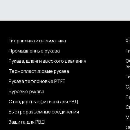
Гидравлика и пневматика
Х
Промышленные рукава
Г
Рукава, шланги высокого давления
О
в
Термопластиковые рукава
Г
Рукава тефлоновые PTFE
С
Буровые рукава
Р
Стандартные фитинги для РВД
С
Быстроразъемные соединения
М
Защита для РВД
О