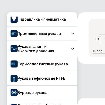
Гидравлика и пневматика
Промышленные рукава
Рукава, шланги
Рукава для подачи газа, газовой резки
высокого давления
и сварки
Бетон и штукатурная обработка
КЛАСС BASIC
Термопластиковые рукава
Вода и жидкость
КЛАСС PROFESSIONAL
Воздух
Рукава тефлоновые PTFE
КЛАСС STANDARD
Газосварка
Буровые рукава
Горячая вода, пар
Горячий воздух