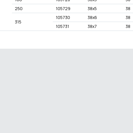
250
105729
38x5
38
105730
38x6
38
315
105731
38x7
38