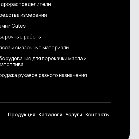
идрораспределители
редства измерения
емни Gates
варочные работы
асла и смазочные материалы
борудование для перекачки масла и
изтоплива
родажа рукавов разного назначения
Продукция
Каталоги
Услуги
Контакты