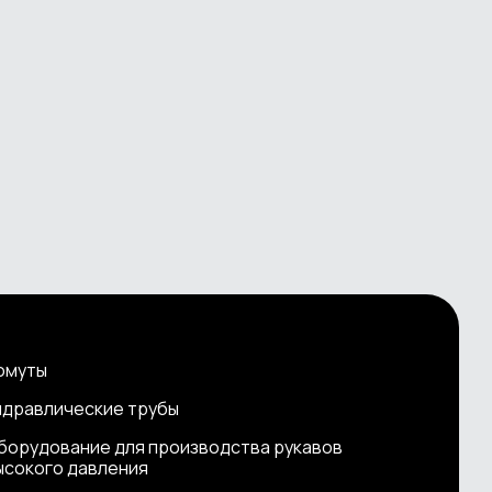
омуты
идравлические трубы
борудование для производства рукавов
ысокого давления