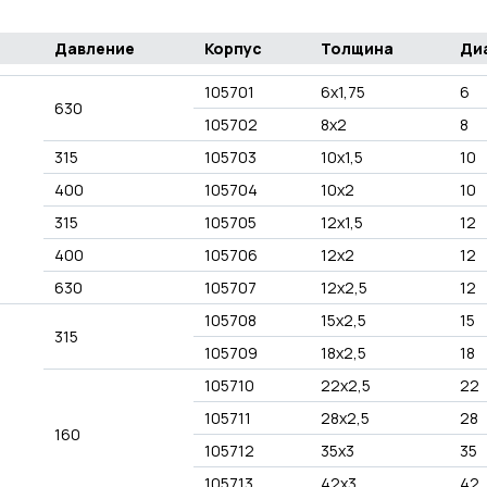
Давление
Корпус
Толщина
Ди
105701
6x1,75
6
630
105702
8x2
8
315
105703
10x1,5
10
400
105704
10x2
10
315
105705
12x1,5
12
400
105706
12x2
12
630
105707
12x2,5
12
105708
15x2,5
15
315
105709
18x2,5
18
105710
22x2,5
22
105711
28x2,5
28
160
105712
35x3
35
105713
42x3
42