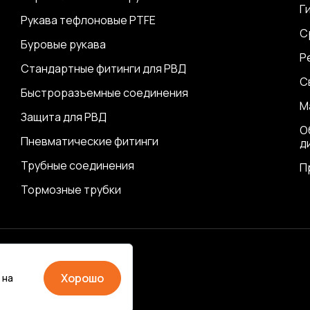
Г
Рукава тефлоновые PTFE
С
Буровые рукава
Р
Стандартные фитинги для РВД
С
Быстроразъемные соединения
М
Защита для РВД
О
Пневматические фитинги
д
Трубные соединения
П
Тормозные трубки
ика
Хорошо
 на