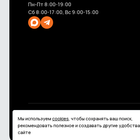
Пн-Пт 8:00-19:00
Сб 8:00-17:00, Вс 9:00-15:00
© 2013 - 2026 H-point - промышленная гидравл
Мы используем
cookies
, чтобы сохранять ваш поиск,
Политика конфиденциальности
Карта сайта
рекомендовать полезное и создавать другие удобства
сайте