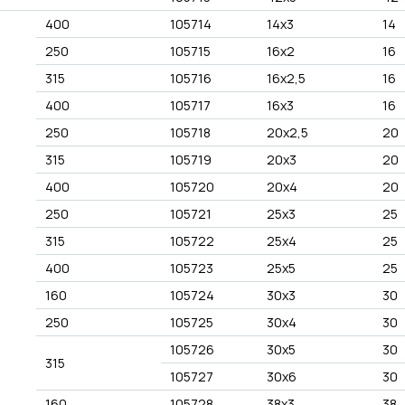
400
105714
14x3
14
250
105715
16x2
16
315
105716
16x2,5
16
400
105717
16x3
16
250
105718
20x2,5
20
315
105719
20x3
20
400
105720
20x4
20
250
105721
25x3
25
315
105722
25x4
25
400
105723
25x5
25
160
105724
30x3
30
250
105725
30x4
30
105726
30x5
30
315
105727
30x6
30
160
105728
38x3
38