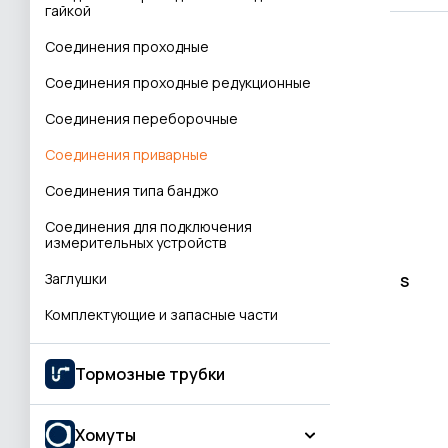
Соединитель с наружной резьбой
гайкой
Угловой соединитель
Соединения проходные
Т-образные соединения
Соединения проходные редукционные
Соединения
Соединения переборочные
Разное
Соединения приварные
Соединения типа банджо
Соединения для подключения
измерительных устройств
Заглушки
S
Комплектующие и запасные части
Тормозные трубки
Хомуты