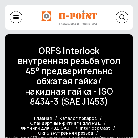
ORFS Interlock
внутренняя резьба угол
45° предварительно
обжатая гайка/
накидная гайка - ISO
8434-3 (SAE J1453)
Главная
Каталог товаров
Стандартные фитинги для РВД
Фитинги для РВД CAST
Interlock Cast
ORFS внутренняя резьба
я резьба угол 45° предварительно обжатая гайка/накидная гайка