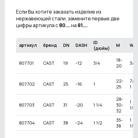
Если Вы хотите заказать изделие из
нержавеющей стали, замените первые две
цифры артикула с
80....
на
81....
ID
артикул
бренд
DN
DASH
M
W
(дюйм)
18-
807701
CAST
19
-12
3/4
3/4
20
22-
7/8-
807702
CAST
25
-16
1
25
1
28-
1
807703
CAST
31
-20
1 1/4
30-
1/4
32
35-
1
807704
CAST
38
-24
1 1/2
38
1/2