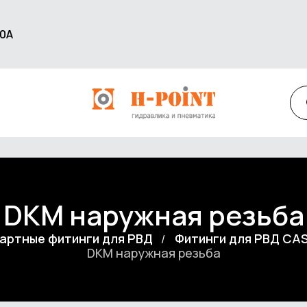
60А
DKM наружная резьба
артные фитинги для РВД
Фитинги для РВД CA
DKM наружная резьба