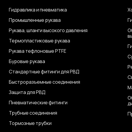
Гидравлика и пневматика
Х
Промышленные рукава
Г
Рукава, шланги высокого давления
О
в
Термопластиковые рукава
Г
Рукава тефлоновые PTFE
С
Буровые рукава
Р
Стандартные фитинги для РВД
С
Быстроразъемные соединения
М
Защита для РВД
О
Пневматические фитинги
д
Трубные соединения
П
Тормозные трубки