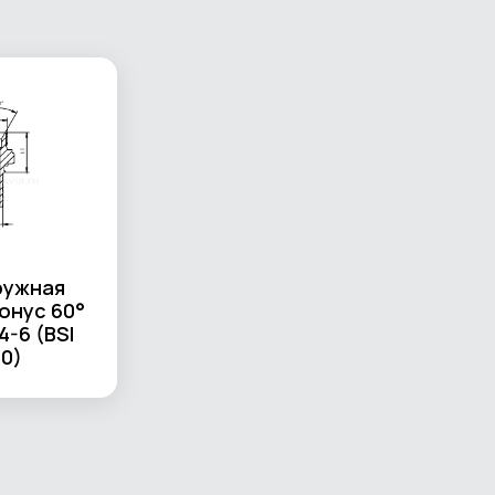
ружная
конус 60°
4-6 (BSI
0)