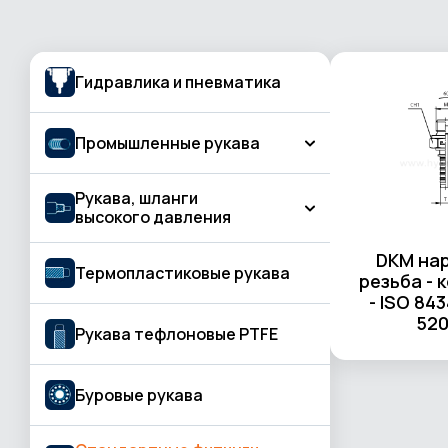
Гидравлика и пневматика
Промышленные рукава
Рукава, шланги
Рукава для подачи газа, газовой резки
высокого давления
и сварки
Бетон и штукатурная обработка
DKM на
КЛАСС BASIC
Термопластиковые рукава
резьба - 
Вода и жидкость
- ISO 843
КЛАСС PROFESSIONAL
520
Воздух
Рукава тефлоновые PTFE
КЛАСС STANDARD
Газосварка
Буровые рукава
Горячая вода, пар
Горячий воздух