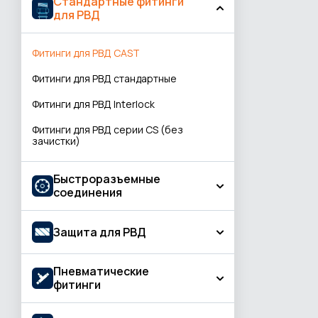
Стандартные фитинги
для РВД
Для буровых платформ
Маслобензостойкие
Фитинги для РВД CAST
Пескоструйная обработка
Фитинги для РВД стандартные
Пищевая промышленность
Фитинги для РВД Interlock
Сельское хозяйство
Фитинги для РВД серии CS (без
зачистки)
Сжатый воздух
Сталелитейное производство
Быстроразъемные
соединения
Сухие сыпучие материалы
Угольношахтные
БРС Flat Face
Защита для РВД
Химическая промышленность
Стандартные шариковые БРС
Пневматические
Огнеупорная защита
Соединительные системы БРС
фитинги
Пластиковая защита для РВД
Гидроклапаны