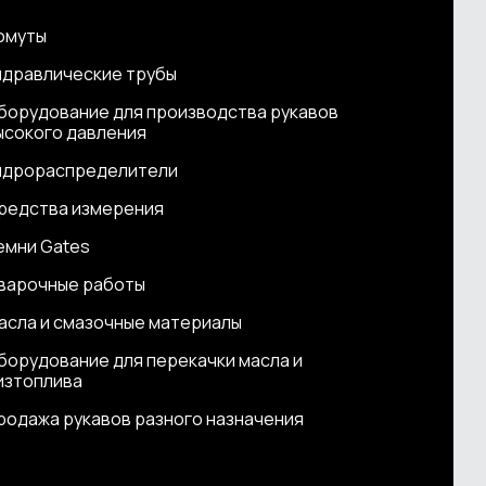
омуты
идравлические трубы
борудование для производства рукавов
ысокого давления
идрораспределители
редства измерения
емни Gates
варочные работы
асла и смазочные материалы
борудование для перекачки масла и
изтоплива
родажа рукавов разного назначения