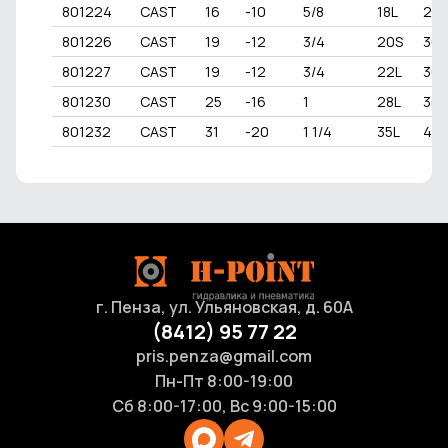
801224
CAST
16
-10
5/8
18L
26x
801226
CAST
19
-12
3/4
20S
30x
801227
CAST
19
-12
3/4
22L
30x
801230
CAST
25
-16
1
28L
36x
801232
CAST
31
-20
1 1/4
35L
45x
г. Пенза, ул. Ульяновская, д. 60А
(8412) 95 77 22
pris.penza@gmail.com
Пн-Пт 8:00-19:00
Сб 8:00-17:00, Вс 9:00-15:00