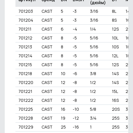
(дюйм)
701203
CAST
5
-3
3/16
8L
14x
701204
CAST
5
-3
3/16
8S
16x
701211
CAST
6
-4
1/4
12S
20x
701212
CAST
8
-5
5/16
10L
16x
701213
CAST
8
-5
5/16
10S
18x1
701214
CAST
8
-5
5/16
12L
18x1
701215
CAST
8
-5
5/16
12S
20x
701218
CAST
10
-6
3/8
14S
22x
701220
CAST
12
-8
1/2
14S
22x
701221
CAST
12
-8
1/2
15L
22x
701222
CAST
12
-8
1/2
16S
24x
701225
CAST
16
-10
5/8
20S
30x
701228
CAST
19
-12
3/4
25S
36x
701229
CAST
25
-16
1
25S
36x