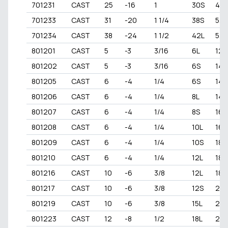
701231
CAST
25
-16
1
30S
42
701233
CAST
31
-20
1 1/4
38S
52x
701234
CAST
38
-24
1 1/2
42L
52x
801201
CAST
5
-3
3/16
6L
12x
801202
CAST
5
-3
3/16
6S
14x
801205
CAST
6
-4
1/4
6S
14x
801206
CAST
6
-4
1/4
8L
14x
801207
CAST
6
-4
1/4
8S
16x
801208
CAST
6
-4
1/4
10L
16x
801209
CAST
6
-4
1/4
10S
18x1
801210
CAST
6
-4
1/4
12L
18x1
801216
CAST
10
-6
3/8
12L
18x1
801217
CAST
10
-6
3/8
12S
20x
801219
CAST
10
-6
3/8
15L
22x
801223
CAST
12
-8
1/2
18L
26x