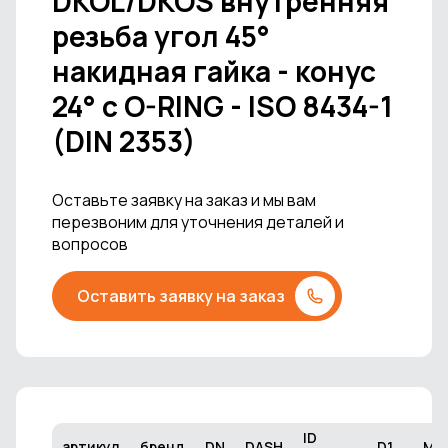
DKOL/DKOS внутренняя
резьба угол 45°
накидная гайка - конус
24° с O-RING - ISO 8434-1
(DIN 2353)
Оставьте заявку на заказ и мы вам
перезвоним для уточнения деталей и
вопросов
Оставить заявку на заказ
ID
артикул
бренд
DN
DASH
D1
М