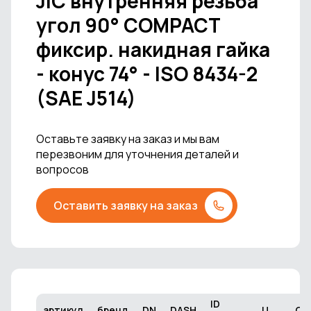
JIC внутренняя резьба
угол 90° COMPACT
фиксир. накидная гайка
- конус 74° - ISO 8434-2
(SAE J514)
Оставьте заявку на заказ и мы вам
перезвоним для уточнения деталей и
вопросов
Оставить заявку на заказ
ID
артикул
бренд
DN
DASH
U
CH