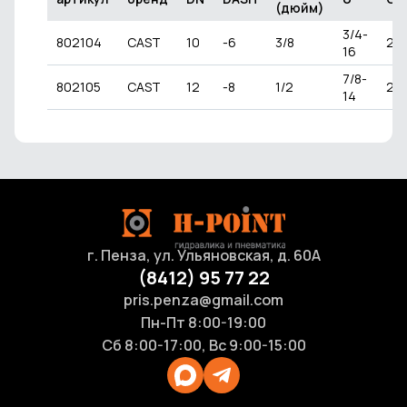
(дюйм)
3/4-
802104
CAST
10
-6
3/8
24
16
7/8-
802105
CAST
12
-8
1/2
28
14
г. Пенза, ул. Ульяновская, д. 60А
(8412) 95 77 22
pris.penza@gmail.com
Пн-Пт 8:00-19:00
Сб 8:00-17:00, Вс 9:00-15:00