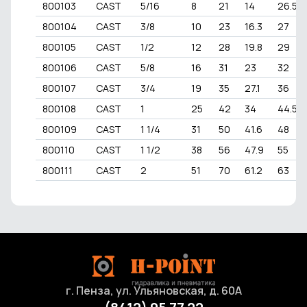
800103
CAST
5/16
8
21
14
26.5
800104
CAST
3/8
10
23
16.3
27
800105
CAST
1/2
12
28
19.8
29
800106
CAST
5/8
16
31
23
32
800107
CAST
3/4
19
35
27.1
36
800108
CAST
1
25
42
34
44.5
800109
CAST
1 1/4
31
50
41.6
48
800110
CAST
1 1/2
38
56
47.9
55
800111
CAST
2
51
70
61.2
63
г. Пенза, ул. Ульяновская, д. 60А