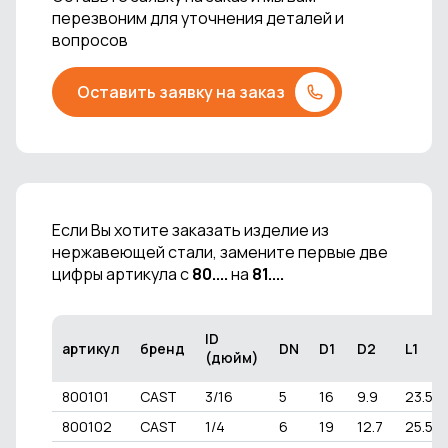
перезвоним для уточнения деталей и
вопросов
Оставить заявку на заказ
Если Вы хотите заказать изделие из
нержавеющей стали, замените первые две
цифры артикула с
80....
на
81....
ID
артикул
бренд
DN
D1
D2
L1
(дюйм)
800101
CAST
3/16
5
16
9.9
23.5
800102
CAST
1/4
6
19
12.7
25.5