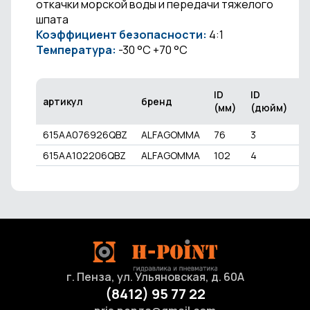
откачки морской воды и передачи тяжелого
шпата
Коэффициент безопасности:
4:1
Температура:
-30 °C +70 °C
ID
ID
O
артикул
бренд
(мм)
(дюйм)
(
615AA076926QBZ
ALFAGOMMA
76
3
9
615AA102206QBZ
ALFAGOMMA
102
4
1
г. Пенза, ул. Ульяновская, д. 60А
(8412) 95 77 22