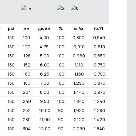
r
psi
мм
дюйм
%
кг/м
ib/ft
150
100
4,00
100
0,800
0,540
150
120
4,75
100
0,910
0,610
150
128
5,00
100
0,960
0,650
150
152
6,00
100
1,110
0,750
150
160
6,25
100
1,160
0,780
150
180
7,00
100
1,290
0,870
150
204
8,00
100
1,440
0,970
150
240
9,50
100
1,840
1,240
150
252
10,00
90
1,920
1,290
150
280
11,00
90
2,120
1,420
150
304
12,00
90
2,290
1,540