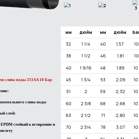
мм
дюйм
мм
дюйм
ba
32
1 1/4
40
1,57
10
38
1 1/2
46
1,81
10
40
1 9/16
48
1,89
10
45
1 3/4
53
2,09
10
ля слива воды 253AA 10 Бар
51
2
59
2,32
10
ение:
изонтального слива воды
60
2 3/8
68
2,68
10
ый слой:
63
2 1/2
71
2,80
10
й EPDM
стойкий к истиранию и
70
2 3/4
78
3,07
10
иолету