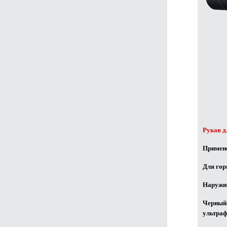
Счетчики и расходомеры для ГСМ
Оборудование для размотки рукавов
Рукав д
Примен
Для гор
Наружн
Черны
ультраф