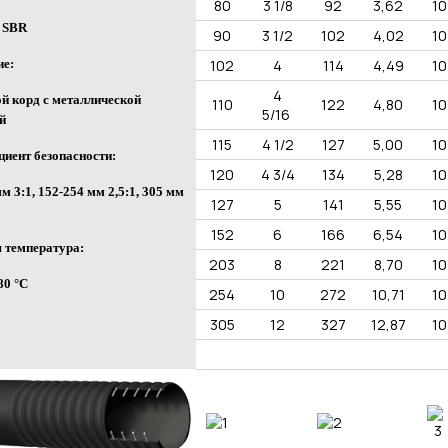
80
3 1/8
92
3,62
10
 SBR
90
3 1/2
102
4,02
10
ие:
102
4
114
4,49
10
4
й корд с металлической
110
122
4,80
10
5/16
й
115
4 1/2
127
5,00
10
иент безопасности:
120
4 3/4
134
5,28
10
мм 3:1, 152-254 мм 2,5:1, 305 мм
127
5
141
5,55
10
152
6
166
6,54
10
 температура:
203
8
221
8,70
10
+80 °C
254
10
272
10,71
10
305
12
327
12,87
10