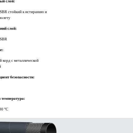
ый слой:
 SBR
стойкий к истиранию и
иолету
ний слой:
 SBR
е:
й корд с металлической
й
иент безопасности:
 температура:
+80 °C