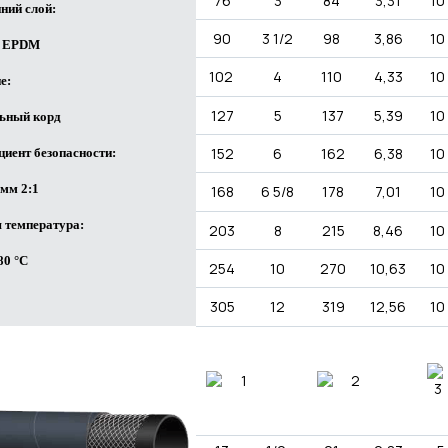
76
3
84
3,31
10
ний слой:
90
3 1/2
98
3,86
10
 EPDM
102
4
110
4,33
10
е:
127
5
137
5,39
10
ьный корд
152
6
162
6,38
10
иент безопасности:
 мм 2:1
168
6 5/8
178
7,01
10
 температура:
203
8
215
8,46
10
+80 °C
254
10
270
10,63
10
305
12
319
12,56
10