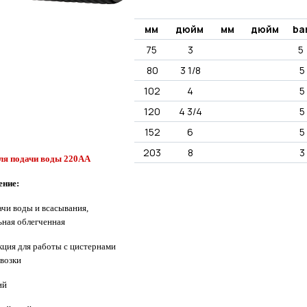
мм
дюйм
мм
дюйм
ba
75
3
5
80
3 1/8
5
102
4
5
120
4 3/4
5
152
6
5
203
8
3
ля подачи воды 220АA
ение:
ачи воды и всасывания,
ьная облегченная
кция для работы с цистернами
евозки
ий