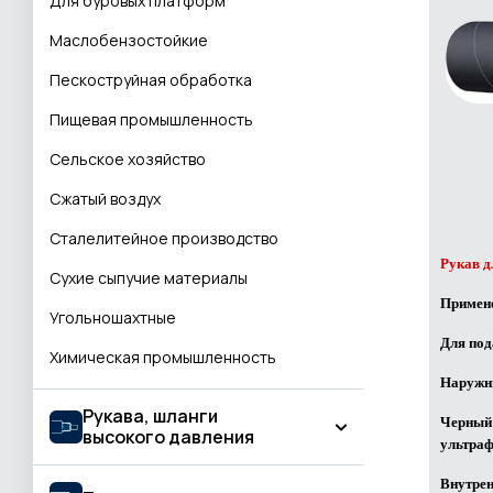
Для буровых платформ
Маслобензостойкие
Пескоструйная обработка
Пищевая промышленность
Сельское хозяйство
Сжатый воздух
Сталелитейное производство
Рукав д
Сухие сыпучие материалы
Примен
Угольношахтные
Для под
Химическая промышленность
Наружн
Рукава, шланги
Черный
высокого давления
ультраф
Внутрен