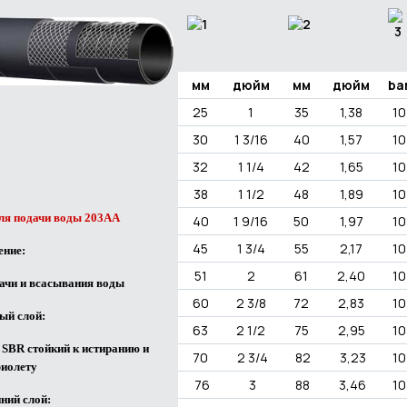
мм
дюйм
мм
дюйм
ba
25
1
35
1,38
10
30
1 3/16
40
1,57
10
32
1 1/4
42
1,65
10
38
1 1/2
48
1,89
10
ля подачи воды 203АA
40
1 9/16
50
1,97
10
45
1 3/4
55
2,17
10
ение:
51
2
61
2,40
10
ачи и всасывания воды
60
2 3/8
72
2,83
10
ый слой:
63
2 1/2
75
2,95
10
 SBR
стойкий к истиранию и
70
2 3/4
82
3,23
10
иолету
76
3
88
3,46
10
ний слой: