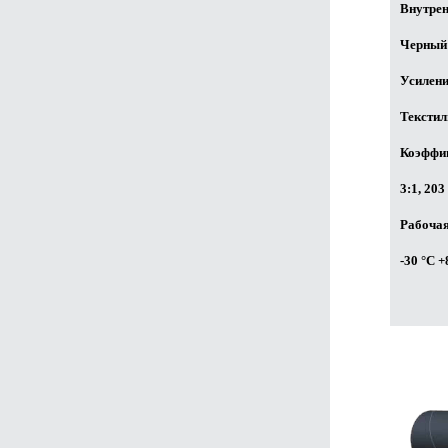
Внутрен
Черный
Усилени
Текстил
Коэффиц
3:1, 203
Рабочая
-30 °C 