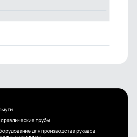
омуты
идравлические трубы
борудование для производства рукавов
ысокого давления