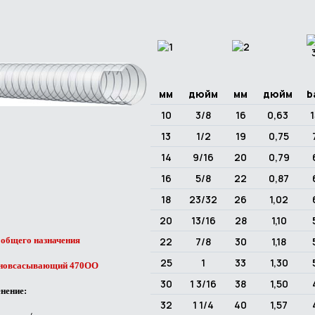
мм
дюйм
мм
дюйм
b
10
3/8
16
0,63
1
13
1/2
19
0,75
14
9/16
20
0,79
16
5/8
22
0,87
18
23/32
26
1,02
20
13/16
28
1,10
22
7/8
30
1,18
 общего назначения
25
1
33
1,30
новсасывающий 470OO
30
1 3/16
38
1,50
нение:
32
1 1/4
40
1,57