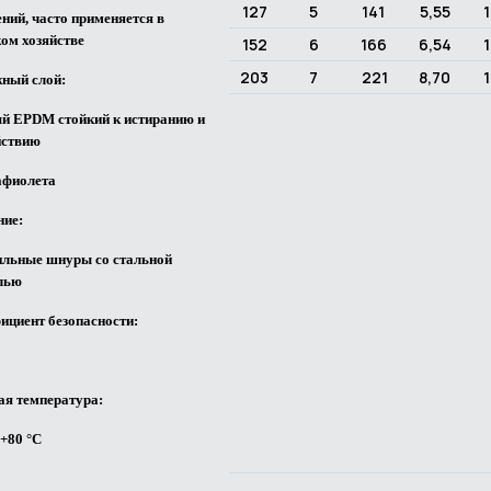
127
5
141
5,55
1
ний, часто применяется в
ком хозяйстве
152
6
166
6,54
1
203
7
221
8,70
1
ный слой:
й EPDM стойкий к истиранию и
йствию
афиолета
ние:
ильные шнуры со стальной
лью
ициент безопасности:
ая температура:
 +80 °C