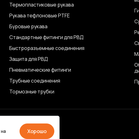
Термопластиковые рукава
Г
Рукава тефлоновые PTFE
С
Буровые рукава
Р
Стандартные фитинги для РВД
С
Быстроразъемные соединения
М
Защита для РВД
О
Пневматические фитинги
д
Трубные соединения
П
Тормозные трубки
ика
Хорошо
 на