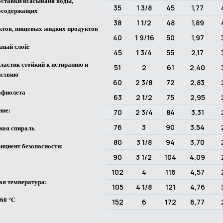
оставки/всасываня воды,
35
1 3/8
45
1,77
осодержащих
38
1 1/2
48
1,89
ктов, пищевых жидких продуктов
40
1 9/16
50
1,97
ный слой:
45
1 3/4
55
2,17
ластик стойкий к истиранию и
51
2
61
2,40
йствию
60
2 3/8
72
2,83
афиолета
63
2 1/2
75
2,95
ние:
70
2 3/4
84
3,31
76
3
90
3,54
ная спираль
80
3 1/8
94
3,70
ициент безопасности:
90
3 1/2
104
4,09
102
4
116
4,57
ая температура:
105
4 1/8
121
4,76
+60 °C
152
6
172
6,77