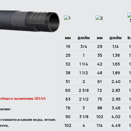
мм
дюйм
мм
дюйм
b
19
3/4
29
1,14
1
25
1
35
1,38
1
32
1 1/4
42
1,65
1
38
1 1/2
48
1,89
1
51
2
61
2,40
1
60
2 3/8
72
2,83
1
 общего назначения 202AA
63
2 1/2
75
2,95
1
76
3
88
3,46
1
нение:
90
3 1/8
102
4,02
1
оставки/всасываня воды, легких
102
4
114
4,49
1
атов,