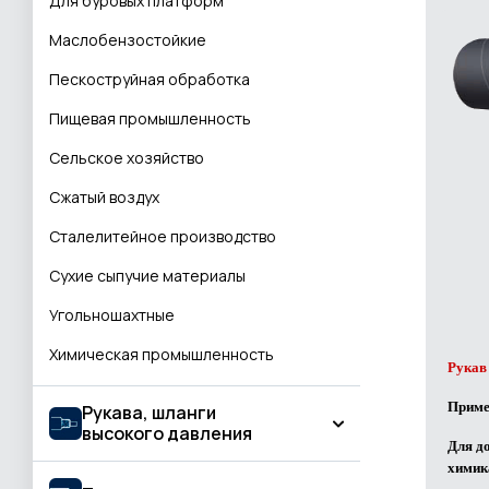
Для буровых платформ
Маслобензостойкие
Пескоструйная обработка
Пищевая промышленность
Сельское хозяйство
Сжатый воздух
Сталелитейное производство
Сухие сыпучие материалы
Угольношахтные
Химическая промышленность
Рукав
Приме
Рукава, шланги
высокого давления
Для д
химик