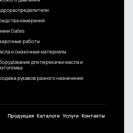
идрораспределители
редства измерения
емни Gates
варочные работы
асла и смазочные материалы
борудование для перекачки масла и
изтоплива
родажа рукавов разного назначения
Продукция
Каталоги
Услуги
Контакты