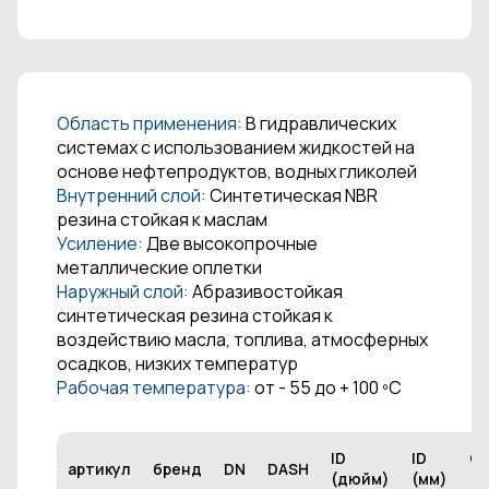
Область применения:
В гидравлических
системах с использованием жидкостей на
основе нефтепродуктов, водных гликолей
Внутренний слой:
Синтетическая NBR
резина стойкая к маслам
Усиление:
Две высокопрочные
металлические оплетки
Наружный слой:
Абразивостойкая
синтетическая резина стойкая к
воздействию масла, топлива, атмосферных
осадков, низких температур
Рабочая температура:
от - 55 до + 100 ºС
ID
ID
O
артикул
бренд
DN
DASH
(дюйм)
(мм)
(м