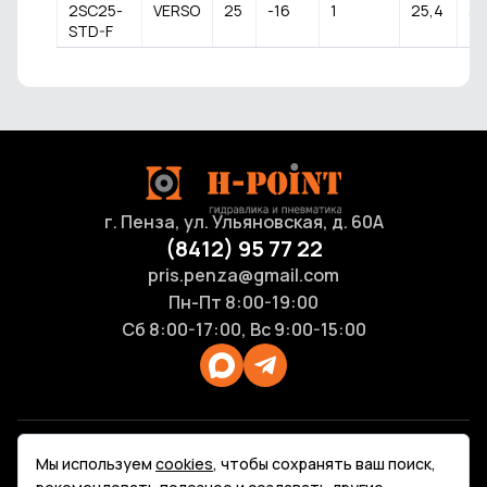
2SC25-
VERSO
25
-16
1
25,4
35
STD-F
г. Пенза, ул. Ульяновская, д. 60А
(8412) 95 77 22
pris.penza@gmail.com
Пн-Пт 8:00-19:00
Сб 8:00-17:00, Вс 9:00-15:00
Продукция
Мы используем
cookies
, чтобы сохранять ваш поиск,
Каталоги