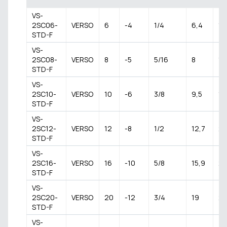
VS-
2SC06-
VERSO
6
-4
1/4
6,4
13
STD-F
VS-
2SC08-
VERSO
8
-5
5/16
8
14
STD-F
VS-
2SC10-
VERSO
10
-6
3/8
9,5
17,
STD-F
VS-
2SC12-
VERSO
12
-8
1/2
12,7
20
STD-F
VS-
2SC16-
VERSO
16
-10
5/8
15,9
23
STD-F
VS-
2SC20-
VERSO
20
-12
3/4
19
27
STD-F
VS-